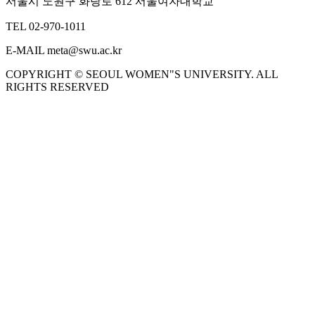
서울시 노원구 화랑로 612 서울여자대학교
TEL 02-970-1011
E-MAIL meta@swu.ac.kr
COPYRIGHT © SEOUL WOMEN"S UNIVERSITY. ALL
RIGHTS RESERVED